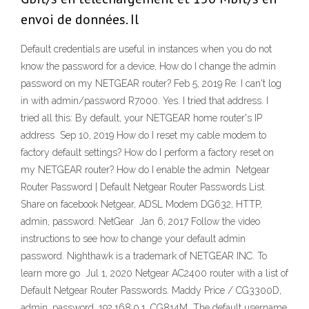
envoi de données. Il
Default credentials are useful in instances when you do not
know the password for a device, How do I change the admin
password on my NETGEAR router? Feb 5, 2019 Re: I can't log
in with admin/password R7000. Yes. I tried that address. I
tried all this: By default, your NETGEAR home router's IP
address Sep 10, 2019 How do I reset my cable modem to
factory default settings? How do I perform a factory reset on
my NETGEAR router? How do I enable the admin Netgear
Router Password | Default Netgear Router Passwords List.
Share on facebook Netgear, ADSL Modem DG632, HTTP,
admin, password. NetGear Jan 6, 2017 Follow the video
instructions to see how to change your default admin
password. Nighthawk is a trademark of NETGEAR INC. To
learn more go Jul 1, 2020 Netgear AC2400 router with a list of
Default Netgear Router Passwords. Maddy Price / CG3300D,
admin, password, 192.168.0.1. CG814M The default username